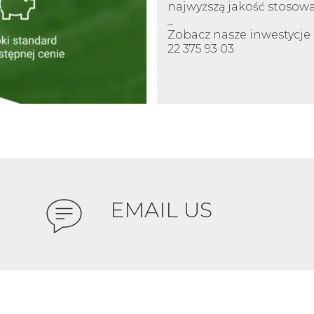
najwyższą jakość stoso
_
Zobacz nasze inwestycje i
22 375 93 03
EMAIL US