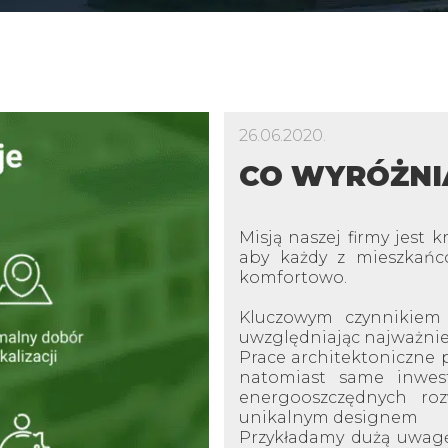
26.06.2020.
CO WYRÓŻNI
Misją naszej firmy jest 
aby każdy z mieszkańcó
komfortowo.
Kluczowym czynnikiem j
uwzględniając najważnie
Prace architektoniczne 
natomiast same inwes
energooszczędnych roz
unikalnym designem
Przykładamy dużą uwagę